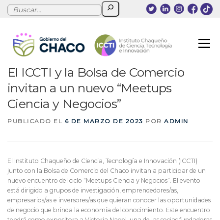
Saltar
Buscar
al
contenido
Menú
El ICCTI y la Bolsa de Comercio
NOSOTROS
BECAS
PROGRAMAS
invitan a un nuevo “Meetups
Ciencia y Negocios”
NOVEDADES
EVENTOS
CONTACTO
PUBLICADO EL
6 DE MARZO DE 2023
POR
ADMIN
El Instituto Chaqueño de Ciencia, Tecnología e Innovación (ICCTI)
junto con la Bolsa de Comercio del Chaco invitan a participar de un
nuevo encuentro del ciclo “Meetups Ciencia y Negocios”. El evento
está dirigido a grupos de investigación, emprendedores/as,
empresarios/as e inversores/as que quieran conocer las oportunidades
de negocio que brinda la economía del conocimiento. Este encuentro
tendrá como expositora a Victoria Nagel, una de las socias fundadoras